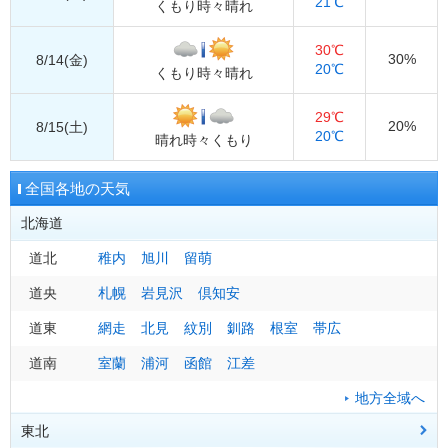
21℃
くもり時々晴れ
30℃
30%
8/14(金)
20℃
くもり時々晴れ
29℃
20%
8/15(土)
20℃
晴れ時々くもり
全国各地の天気
北海道
道北
稚内
旭川
留萌
道央
札幌
岩見沢
倶知安
道東
網走
北見
紋別
釧路
根室
帯広
道南
室蘭
浦河
函館
江差
地方全域へ
東北