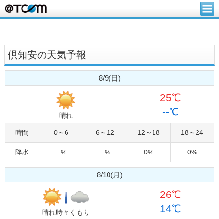
倶知安の天気予報
8/9(日)
25℃
--℃
晴れ
時間
0～6
6～12
12～18
18～24
降水
--%
--%
0%
0%
8/10(月)
26℃
14℃
晴れ時々くもり