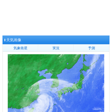
宮崎県
宮崎
油津
都城
延岡
高千穂
鹿児島県
鹿児島
鹿屋
名瀬
種子島
阿久根
枕崎
沖永良部
地方全域へ
天気画像
気象衛星
実況
予測