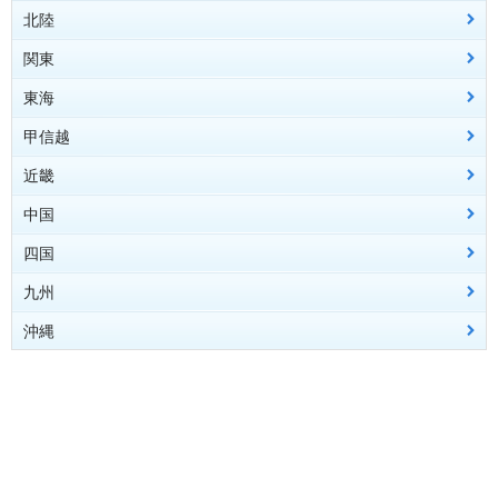
北陸
青森県
青森
八戸
むつ
深浦
弘前
関東
秋田県
富山県
秋田
富山
鷹巣
伏木
横手
東海
岩手県
石川県
栃木県
盛岡
金沢
宇都宮
宮古
輪島
大田原
大船渡
二戸
一関
甲信越
山形県
福井県
群馬県
愛知県
山形
福井
前橋
名古屋
酒田
敦賀
みなかみ
豊橋
新庄
大野
米沢
近畿
宮城県
埼玉県
静岡県
新潟県
仙台
熊谷
静岡
新潟
石巻
さいたま
浜松
長岡
古川
御前崎
高田
秩父
白石
相川
三島
津川
網代
湯沢
石廊崎
地方全域へ
中国
福島県
茨城県
岐阜県
長野県
大阪府
福島
水戸
岐阜
長野
大阪
小名浜
土浦
高山
松本
諏訪
会津若松
飯田
白河
軽井沢
郡山
相馬
田島
四国
千葉県
三重県
山梨県
京都府
広島県
千葉
津
甲府
京都
広島
四日市
銚子
河口湖
舞鶴
呉
福山
館山
上野
庄原
尾鷲
地方全域へ
九州
東京都
滋賀県
岡山県
香川県
東京
彦根
岡山
高松
大島
大津
津山
八丈島
地方全域へ
地方全域へ
沖縄
神奈川県
兵庫県
鳥取県
愛媛県
福岡県
横浜
神戸
鳥取
松山
福岡
小田原
豊岡
米子
新居浜
北九州
姫路
宇和島
飯塚
洲本
久留米
奈良県
島根県
高知県
佐賀県
沖縄県
奈良
松江
高知
佐賀
那覇
風屋
浜田
室戸
伊万里
名護
西郷路
清水
久米島
南大東
宮古島
石垣
地方全域へ
与那国
和歌山県
山口県
徳島県
長崎県
和歌山
下関
徳島
長崎
山口
池田
佐世保
潮岬
柳井
日和佐
厳原
荻
福江
地方全域へ
大分県
大分
日田
中津
佐伯
地方全域へ
地方全域へ
地方全域へ
熊本県
熊本
阿蘇
牛深
人吉