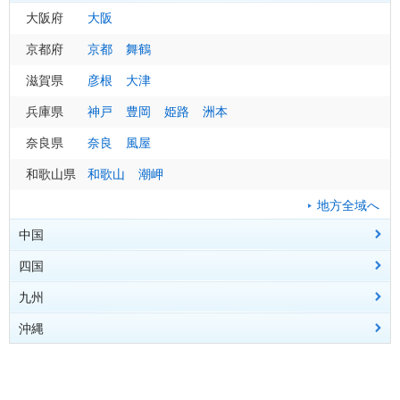
福島県
茨城県
岐阜県
長野県
大阪府
福島
水戸
岐阜
長野
大阪
小名浜
土浦
高山
松本
諏訪
会津若松
飯田
白河
軽井沢
郡山
相馬
田島
千葉県
三重県
山梨県
京都府
千葉
津
甲府
京都
四日市
銚子
河口湖
舞鶴
館山
上野
尾鷲
地方全域へ
東京都
滋賀県
東京
彦根
大島
大津
八丈島
地方全域へ
地方全域へ
神奈川県
兵庫県
横浜
神戸
小田原
豊岡
姫路
洲本
奈良県
奈良
風屋
地方全域へ
和歌山県
和歌山
潮岬
地方全域へ
中国
四国
広島県
広島
呉
福山
庄原
九州
岡山県
香川県
岡山
高松
津山
沖縄
鳥取県
愛媛県
福岡県
鳥取
松山
福岡
米子
新居浜
北九州
宇和島
飯塚
久留米
島根県
高知県
佐賀県
沖縄県
松江
高知
佐賀
那覇
浜田
室戸
伊万里
名護
西郷路
清水
久米島
南大東
宮古島
石垣
与那国
山口県
徳島県
長崎県
下関
徳島
長崎
山口
池田
佐世保
柳井
日和佐
厳原
荻
福江