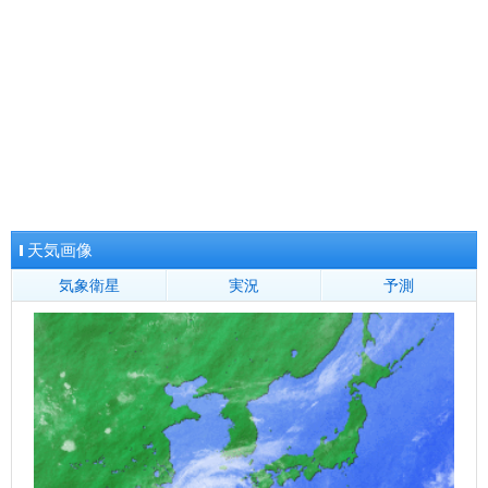
地方全域へ
大分県
大分
日田
中津
佐伯
地方全域へ
地方全域へ
熊本県
熊本
阿蘇
牛深
人吉
宮崎県
宮崎
油津
都城
延岡
高千穂
鹿児島県
鹿児島
鹿屋
名瀬
種子島
阿久根
枕崎
沖永良部
地方全域へ
天気画像
気象衛星
実況
予測