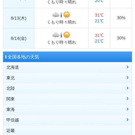
20℃
くもり時々晴れ
31℃
30%
8/13(木)
21℃
くもり時々晴れ
31℃
30%
8/14(金)
21℃
くもり時々晴れ
全国各地の天気
北海道
東北
道北
稚内
旭川
留萌
北陸
道央
青森県
札幌
青森
岩見沢
八戸
むつ
倶知安
深浦
弘前
関東
道東
秋田県
富山県
網走
秋田
富山
北見
鷹巣
伏木
紋別
横手
釧路
根室
帯広
東海
道南
岩手県
石川県
栃木県
室蘭
盛岡
金沢
宇都宮
浦河
宮古
輪島
大田原
函館
大船渡
江差
二戸
一関
甲信越
山形県
福井県
群馬県
愛知県
山形
福井
前橋
名古屋
酒田
敦賀
みなかみ
豊橋
新庄
大野
米沢
地方全域へ
近畿
宮城県
埼玉県
静岡県
新潟県
仙台
熊谷
静岡
新潟
石巻
さいたま
浜松
長岡
古川
御前崎
高田
秩父
白石
相川
三島
津川
網代
湯沢
石廊崎
地方全域へ