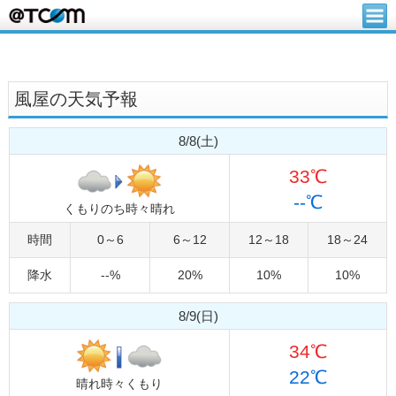
風屋の天気予報
8/8(土)
33℃
--℃
くもりのち時々晴れ
時間
0～6
6～12
12～18
18～24
降水
--%
20%
10%
10%
8/9(日)
34℃
22℃
晴れ時々くもり