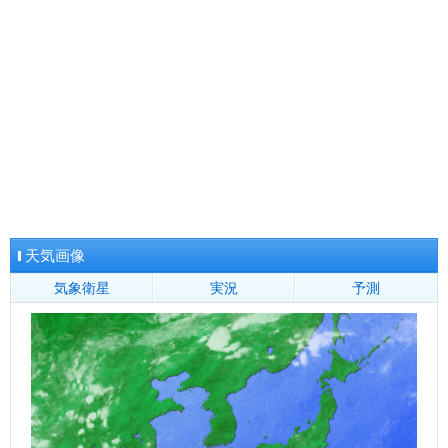
与那国
和歌山県
山口県
徳島県
長崎県
和歌山
下関
徳島
長崎
山口
池田
佐世保
潮岬
柳井
日和佐
厳原
荻
福江
地方全域へ
大分県
大分
日田
中津
佐伯
地方全域へ
地方全域へ
地方全域へ
熊本県
熊本
阿蘇
牛深
人吉
宮崎県
宮崎
油津
都城
延岡
高千穂
鹿児島県
鹿児島
鹿屋
名瀬
種子島
阿久根
枕崎
沖永良部
地方全域へ
天気画像
気象衛星
実況
予測