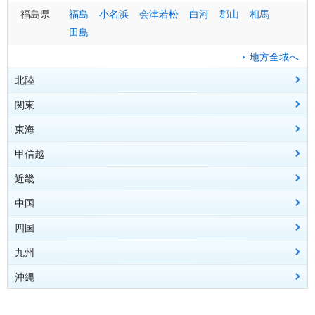
福島県
福島
小名浜
会津若松
白河
郡山
相馬
田島
地方全域へ
北陸
関東
富山県
富山
伏木
東海
石川県
栃木県
金沢
宇都宮
輪島
大田原
甲信越
福井県
群馬県
愛知県
福井
前橋
名古屋
敦賀
みなかみ
豊橋
大野
近畿
埼玉県
静岡県
新潟県
熊谷
静岡
新潟
さいたま
浜松
長岡
御前崎
高田
秩父
相川
三島
津川
網代
湯沢
石廊崎
地方全域へ
中国
茨城県
岐阜県
長野県
大阪府
水戸
岐阜
長野
大阪
土浦
高山
松本
諏訪
飯田
軽井沢
四国
千葉県
三重県
山梨県
京都府
広島県
千葉
津
甲府
京都
広島
四日市
銚子
河口湖
舞鶴
呉
福山
館山
上野
庄原
尾鷲
九州
東京都
滋賀県
岡山県
香川県
東京
彦根
岡山
高松
大島
大津
津山
八丈島
地方全域へ
地方全域へ
沖縄
神奈川県
兵庫県
鳥取県
愛媛県
福岡県
横浜
神戸
鳥取
松山
福岡
小田原
豊岡
米子
新居浜
北九州
姫路
宇和島
飯塚
洲本
久留米
奈良県
島根県
高知県
佐賀県
沖縄県
奈良
松江
高知
佐賀
那覇
風屋
浜田
室戸
伊万里
名護
西郷路
清水
久米島
南大東
宮古島
石垣
地方全域へ