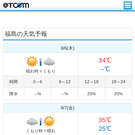
福島の天気予報
8/6(木)
34℃
--℃
晴れ時々くもり
時間
0～6
6～12
12～18
18～24
降水
--%
--%
20%
20%
8/7(金)
35℃
25℃
くもり時々晴れ