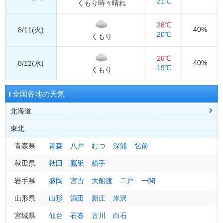
21℃
くもり時々晴れ
28℃
40%
8/11(火)
20℃
くもり
26℃
40%
8/12(水)
19℃
くもり
全国各地の天気
北海道
東北
道北
稚内
旭川
留萌
道央
青森県
札幌
青森
岩見沢
八戸
むつ
倶知安
深浦
弘前
道東
秋田県
網走
秋田
北見
鷹巣
紋別
横手
釧路
根室
帯広
道南
岩手県
室蘭
盛岡
浦河
宮古
函館
大船渡
江差
二戸
一関
山形県
山形
酒田
新庄
米沢
地方全域へ
宮城県
仙台
石巻
古川
白石