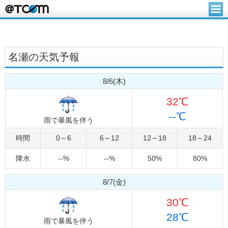
名瀬の天気予報
8/6(木)
32℃
--℃
雨で暴風を伴う
時間
0～6
6～12
12～18
18～24
降水
--%
--%
50%
80%
8/7(金)
30℃
28℃
雨で暴風を伴う