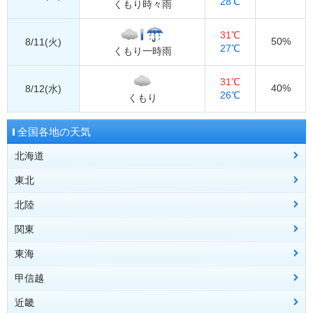
28℃
くもり時々雨
31℃
50%
8/11(火)
27℃
くもり一時雨
31℃
40%
8/12(水)
26℃
くもり
全国各地の天気
北海道
東北
道北
稚内
旭川
留萌
北陸
道央
青森県
札幌
青森
岩見沢
八戸
むつ
倶知安
深浦
弘前
関東
道東
秋田県
富山県
網走
秋田
富山
北見
鷹巣
伏木
紋別
横手
釧路
根室
帯広
東海
道南
岩手県
石川県
栃木県
室蘭
盛岡
金沢
宇都宮
浦河
宮古
輪島
大田原
函館
大船渡
江差
二戸
一関
甲信越
山形県
福井県
群馬県
愛知県
山形
福井
前橋
名古屋
酒田
敦賀
みなかみ
豊橋
新庄
大野
米沢
地方全域へ
近畿
宮城県
埼玉県
静岡県
新潟県
仙台
熊谷
静岡
新潟
石巻
さいたま
浜松
長岡
古川
御前崎
高田
秩父
白石
相川
三島
津川
網代
湯沢
石廊崎
地方全域へ