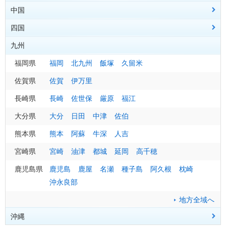
中国
福島県
茨城県
岐阜県
長野県
大阪府
福島
水戸
岐阜
長野
大阪
小名浜
土浦
高山
松本
諏訪
会津若松
飯田
白河
軽井沢
郡山
相馬
田島
四国
千葉県
三重県
山梨県
京都府
広島県
千葉
津
甲府
京都
広島
四日市
銚子
河口湖
舞鶴
呉
福山
館山
上野
庄原
尾鷲
地方全域へ
九州
東京都
滋賀県
岡山県
香川県
東京
彦根
岡山
高松
大島
大津
津山
八丈島
地方全域へ
地方全域へ
神奈川県
兵庫県
鳥取県
愛媛県
福岡県
横浜
神戸
鳥取
松山
福岡
小田原
豊岡
米子
新居浜
北九州
姫路
宇和島
飯塚
洲本
久留米
奈良県
島根県
高知県
佐賀県
奈良
松江
高知
佐賀
風屋
浜田
室戸
伊万里
西郷路
清水
地方全域へ
和歌山県
山口県
徳島県
長崎県
和歌山
下関
徳島
長崎
山口
池田
佐世保
潮岬
柳井
日和佐
厳原
荻
福江
大分県
大分
日田
中津
佐伯
地方全域へ
地方全域へ
地方全域へ
熊本県
熊本
阿蘇
牛深
人吉
宮崎県
宮崎
油津
都城
延岡
高千穂
鹿児島県
鹿児島
鹿屋
名瀬
種子島
阿久根
枕崎
沖永良部
地方全域へ
沖縄