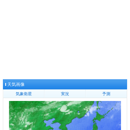
沖縄県
那覇
名護
久米島
南大東
宮古島
石垣
与那国
地方全域へ
天気画像
気象衛星
実況
予測