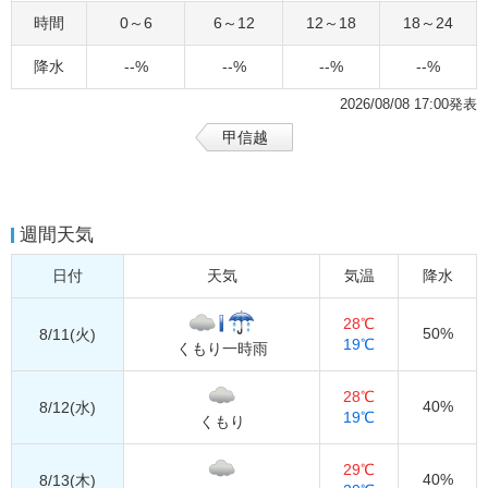
時間
0～6
6～12
12～18
18～24
降水
--%
--%
--%
--%
2026/08/08 17:00発表
甲信越
週間天気
日付
天気
気温
降水
28℃
50%
8/11(火)
19℃
くもり一時雨
28℃
40%
8/12(水)
19℃
くもり
29℃
40%
8/13(木)