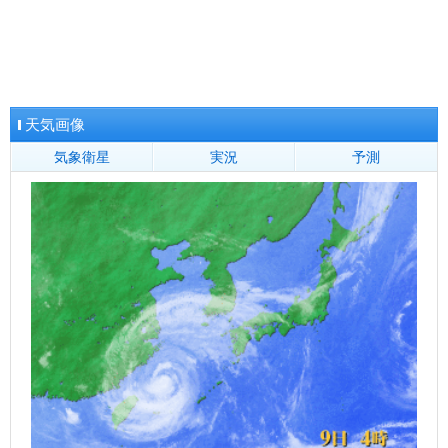
鹿児島県
鹿児島
鹿屋
名瀬
種子島
阿久根
枕崎
沖永良部
地方全域へ
天気画像
気象衛星
実況
予測