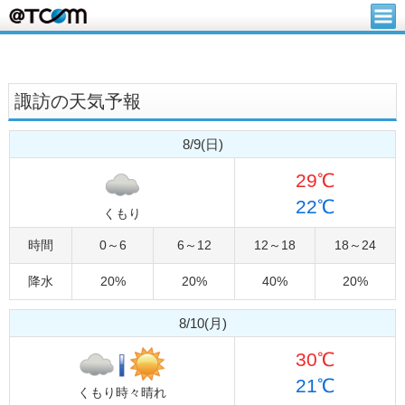
諏訪の天気予報
8/9(日)
29℃
22℃
くもり
時間
0～6
6～12
12～18
18～24
降水
20%
20%
40%
20%
8/10(月)
30℃
21℃
くもり時々晴れ