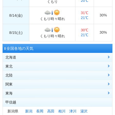
20℃
くもり
31℃
30%
8/14(金)
21℃
くもり時々晴れ
30℃
30%
8/15(土)
21℃
くもり時々晴れ
全国各地の天気
北海道
東北
道北
稚内
旭川
留萌
北陸
道央
青森県
札幌
青森
岩見沢
八戸
むつ
倶知安
深浦
弘前
関東
道東
秋田県
富山県
網走
秋田
富山
北見
鷹巣
伏木
紋別
横手
釧路
根室
帯広
東海
道南
岩手県
石川県
栃木県
室蘭
盛岡
金沢
宇都宮
浦河
宮古
輪島
大田原
函館
大船渡
江差
二戸
一関
甲信越
山形県
福井県
群馬県
愛知県
山形
福井
前橋
名古屋
酒田
敦賀
みなかみ
豊橋
新庄
大野
米沢
地方全域へ
宮城県
埼玉県
静岡県
新潟県
仙台
熊谷
静岡
新潟
石巻
さいたま
浜松
長岡
古川
御前崎
高田
秩父
白石
相川
三島
津川
網代
湯沢
石廊崎
地方全域へ