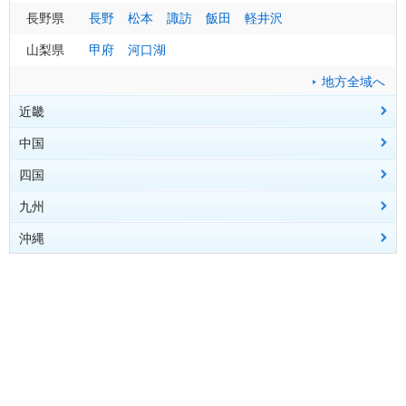
福島県
茨城県
岐阜県
長野県
福島
水戸
岐阜
長野
小名浜
土浦
高山
松本
諏訪
会津若松
飯田
白河
軽井沢
郡山
相馬
田島
千葉県
三重県
山梨県
千葉
津
甲府
四日市
銚子
河口湖
館山
上野
尾鷲
地方全域へ
東京都
東京
大島
八丈島
地方全域へ
地方全域へ
近畿
神奈川県
横浜
小田原
中国
大阪府
大阪
地方全域へ
四国
京都府
広島県
京都
広島
舞鶴
呉
福山
庄原
九州
滋賀県
岡山県
香川県
彦根
岡山
高松
大津
津山
沖縄
兵庫県
鳥取県
愛媛県
福岡県
神戸
鳥取
松山
福岡
豊岡
米子
新居浜
北九州
姫路
宇和島
飯塚
洲本
久留米
奈良県
島根県
高知県
佐賀県
沖縄県
奈良
松江
高知
佐賀
那覇
風屋
浜田
室戸
伊万里
名護
西郷路
清水
久米島
南大東
宮古島
石垣
与那国
和歌山県
山口県
徳島県
長崎県
和歌山
下関
徳島
長崎
山口
池田
佐世保
潮岬
柳井
日和佐
厳原
荻
福江
地方全域へ
大分県
大分
日田
中津
佐伯
地方全域へ
地方全域へ
地方全域へ
熊本県
熊本
阿蘇
牛深
人吉
宮崎県
宮崎
油津
都城
延岡
高千穂