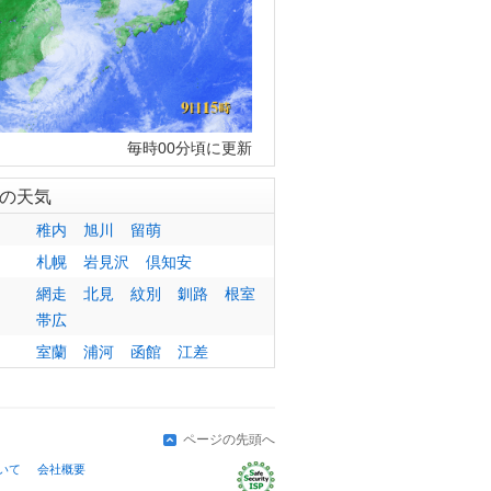
毎時00分頃に更新
の天気
稚内
旭川
留萌
札幌
岩見沢
倶知安
網走
北見
紋別
釧路
根室
帯広
室蘭
浦河
函館
江差
ページの先頭へ
いて
会社概要