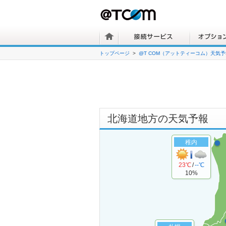
トップページ
@T COM（アットティーコム）天気予
北海道
地方
の天気予報
稚内
23℃
/
--℃
10%