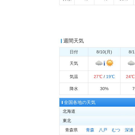
週間天気
日付
8/10(月)
8/
天気
気温
27℃
/
19℃
24℃
降水
30%
全国各地の天気
北海道
東北
青森県
青森
八戸
むつ
深浦