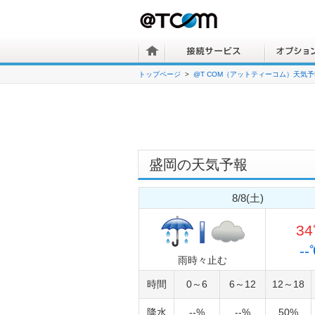
トップページ
@T COM（アットティーコム）天気予
盛岡の天気予報
8/8(土)
3
--
雨時々止む
時間
0～6
6～12
12～18
降水
--%
--%
50%