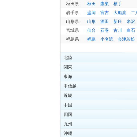
秋田県
秋田
鷹巣
横手
岩手県
盛岡
宮古
大船渡
二
山形県
山形
酒田
新庄
米沢
宮城県
仙台
石巻
古川
白石
福島県
福島
小名浜
会津若松
北陸
関東
東海
甲信越
近畿
中国
四国
九州
沖縄