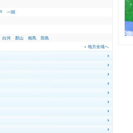
戸
一関
白河
郡山
相馬
田島
地方全域へ