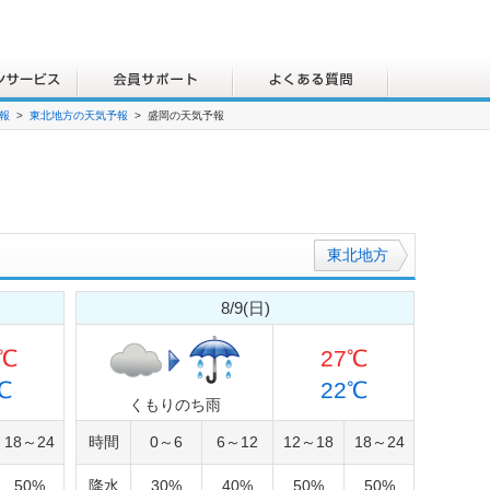
報
東北地方の天気予報
盛岡の天気予報
東北
地方
8/9(日)
4℃
27℃
℃
22℃
くもりのち雨
18～24
時間
0～6
6～12
12～18
18～24
50%
降水
30%
40%
50%
50%